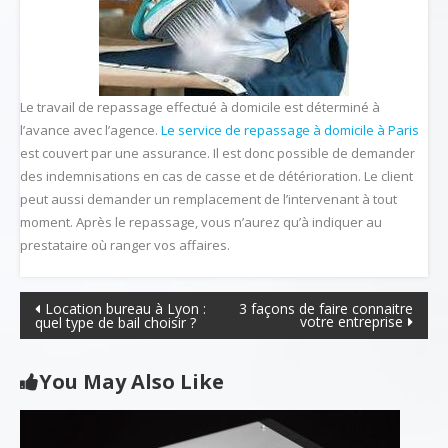
Le travail de repassage effectué à domicile est déterminé à
l’avance avec l’agence.
Le service de repassage à domicile à Paris
est couvert par une assurance. Il est donc possible de demander
des indemnisations en cas de casse et de détérioration. Le client
peut aussi demander un remplacement de l’intervenant à tout
moment. Après le repassage, vous n’aurez qu’à indiquer au
prestataire où ranger vos affaires.
Navigation
Location bureau à Lyon :
3 façons de faire connaitre
votre entreprise
quel type de bail choisir ?
de
l’article
You May Also Like