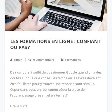
LES FORMATIONS EN LIGNE : CONFIANT
OU PAS ?
admin
0 Commentaire
Formations
De nos jours, il suffit de questionner Google quand on a des
doutes sur quelque chose. Les temps où les livres devaient
être feuilletés pour y trouver une réponse sont révolus.
Cependant, peut-on réellement céder la place de
l’apprentissage présentiel à Internet ?
Lire la suite