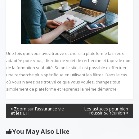
Une fois que vous avez trouvé et choisi la plateforme la mieux
adaptée pour vous, direction le volet de recherche et tapez le nom
de la formation souhaité. Selon le site, il est possible d’effectuer
une recherche plus spécifique en utilisant les filtres. Dans le cas
où vous n’avez pas trouvé ce que vous voulez, changez tout
simplement de plateforme et reprenez la même démarche.
Navigation
Zoom sur l’assurance vie
Les astuces pour bien
réussir sa réunion
et les ETF
de
l’article
You May Also Like