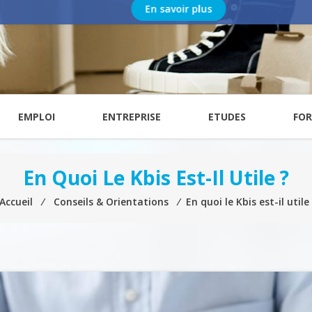
En savoir plus
EMPLOI
ENTREPRISE
ETUDES
FO
En Quoi Le Kbis Est-Il Utile ?
Accueil
⁄
Conseils & Orientations
⁄
En quoi le Kbis est-il utile