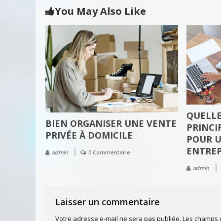
de
You May Also Like
l’article
QUELLE
BIEN ORGANISER UNE VENTE
PRINCI
PRIVÉE À DOMICILE
POUR U
ENTREP
admin
0 Commentaire
admin
Laisser un commentaire
Votre adresse e-mail ne sera pas publiée.
Les champs o