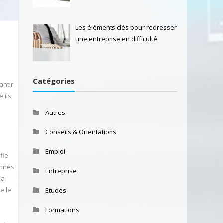
Les éléments clés pour redresser
une entreprise en difficulté
Catégories
antir
 ils
Autres
Conseils & Orientations
Emploi
fie
onnes
Entreprise
la
e le
Etudes
Formations