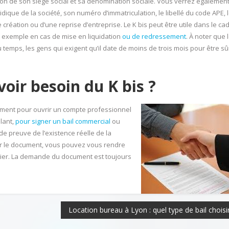
ation de son siège social et sa dénomination sociale. Vous verrez égalemen
ridique de la société, son numéro d’immatriculation, le libellé du code APE, 
une création ou d’une reprise d’entreprise. Le K bis peut être utile dans le ca
ar exemple en cas de mise en liquidation
ou de redressement
. À noter que 
du temps, les gens qui exigent qu’il date de moins de trois mois pour être sû
oir besoin du K bis ?
mment pour ouvrir un compte professionnel
lant,
pour signer un bail commercial
ou
 de preuve de l’existence réelle de la
nir le document, vous pouvez vous rendre
rrier. La demande du document est toujours
émentaire :
Les éléments clés pour
Location bureau à Lyon : quel type de bail choisir
 savoir avant
redresser une entreprise
en difficulté