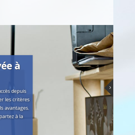
ée à
cès depuis
 les critères
 avantages.
rtez à la