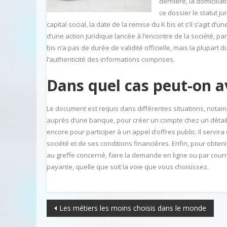
dernière, la domicili
ce dossier le statut ju
capital social, la date de la remise du K bis et s’il s’agit d’
d’une action juridique lancée à l’encontre de la société, p
bis n’a pas de durée de validité officielle, mais la plupart 
l’authenticité des informations comprises.
Dans quel cas peut-on av
Le document est requis dans différentes situations, nota
auprès d’une banque, pour créer un compte chez un détail
encore pour participer à un appel d’offres public. Il servira
société et de ses conditions financières. Enfin, pour obte
au greffe concerné, faire la demande en ligne ou par cou
payante, quelle que soit la voie que vous choisissez.
Quelles différences entre
Analyseur él
Navigation
Les métiers les moins choisis dans le monde
espace de coworking et
l’essentiel à
centre d’affaires ?
d’investir