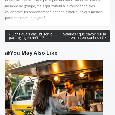
membre de groupe, mais qui invitent à la compétition. Vos
collaborateurs apprendront à donner le meilleur d’eux-mêmes
pour atteindre un objectif.
Navigation
Dans quels cas utiliser le
Salariés : que savoir sur la
formation continue ?
packaging en métal ?
de
l’article
You May Also Like